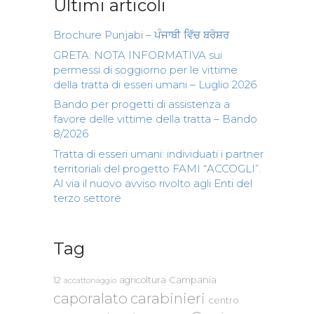
Ultimi articoli
Brochure Punjabi – ਪੰਜਾਬੀ ਵਿੱਚ ਬਰੋਸ਼ਰ
GRETA: NOTA INFORMATIVA sui
permessi di soggiorno per le vittime
della tratta di esseri umani – Luglio 2026
Bando per progetti di assistenza a
favore delle vittime della tratta – Bando
8/2026
Tratta di esseri umani: individuati i partner
territoriali del progetto FAMI “ACCOGLI”.
Al via il nuovo avviso rivolto agli Enti del
terzo settore
Tag
Campania
12
agricoltura
accattonaggio
caporalato
carabinieri
centro