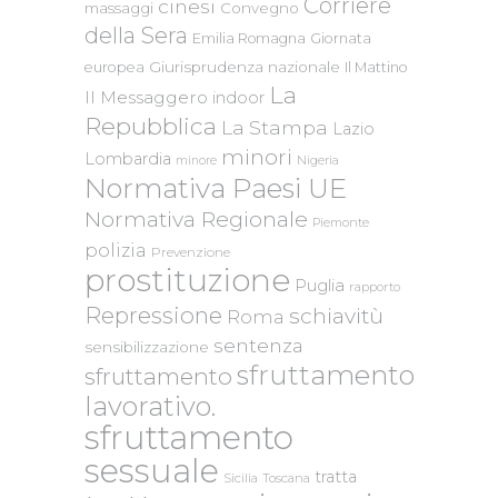
Corriere
cinesi
massaggi
Convegno
della Sera
Emilia Romagna
Giornata
Giurisprudenza nazionale
europea
Il Mattino
La
Il Messaggero
indoor
Repubblica
La Stampa
Lazio
minori
Lombardia
Nigeria
minore
Normativa Paesi UE
Normativa Regionale
Piemonte
polizia
Prevenzione
prostituzione
Puglia
rapporto
Repressione
schiavitù
Roma
sentenza
sensibilizzazione
sfruttamento
sfruttamento
lavorativo.
sfruttamento
sessuale
tratta
Sicilia
Toscana