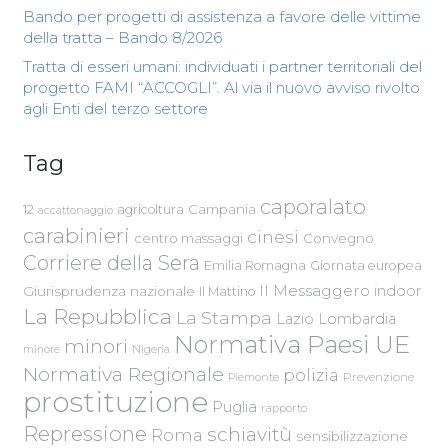
Bando per progetti di assistenza a favore delle vittime
della tratta – Bando 8/2026
Tratta di esseri umani: individuati i partner territoriali del
progetto FAMI “ACCOGLI”. Al via il nuovo avviso rivolto
agli Enti del terzo settore
Tag
caporalato
Campania
12
agricoltura
accattonaggio
carabinieri
cinesi
centro massaggi
Convegno
Corriere della Sera
Emilia Romagna
Giornata europea
Il Messaggero
indoor
Giurisprudenza nazionale
Il Mattino
La Repubblica
La Stampa
Lazio
Lombardia
Normativa Paesi UE
minori
Nigeria
minore
Normativa Regionale
polizia
Piemonte
Prevenzione
prostituzione
Puglia
rapporto
Repressione
schiavitù
Roma
sensibilizzazione