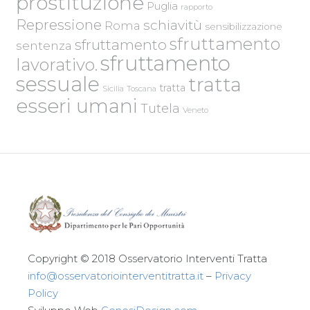
prostituzione
Puglia
rapporto
Repressione
schiavitù
Roma
sensibilizzazione
sfruttamento
sfruttamento
sentenza
sfruttamento
lavorativo.
sessuale
tratta
tratta
Sicilia
Toscana
esseri umani
Tutela
Veneto
Copyright © 2018 Osservatorio Interventi Tratta
info@osservatoriointerventitratta.it
–
Privacy
Policy