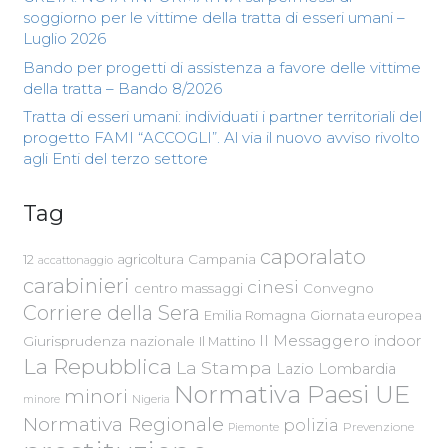
soggiorno per le vittime della tratta di esseri umani –
Luglio 2026
Bando per progetti di assistenza a favore delle vittime
della tratta – Bando 8/2026
Tratta di esseri umani: individuati i partner territoriali del
progetto FAMI “ACCOGLI”. Al via il nuovo avviso rivolto
agli Enti del terzo settore
Tag
caporalato
Campania
12
agricoltura
accattonaggio
carabinieri
cinesi
centro massaggi
Convegno
Corriere della Sera
Emilia Romagna
Giornata europea
Il Messaggero
indoor
Giurisprudenza nazionale
Il Mattino
La Repubblica
La Stampa
Lazio
Lombardia
Normativa Paesi UE
minori
Nigeria
minore
Normativa Regionale
polizia
Piemonte
Prevenzione