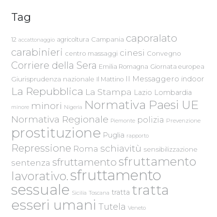
Tag
caporalato
Campania
12
agricoltura
accattonaggio
carabinieri
cinesi
centro massaggi
Convegno
Corriere della Sera
Emilia Romagna
Giornata europea
Il Messaggero
indoor
Giurisprudenza nazionale
Il Mattino
La Repubblica
La Stampa
Lazio
Lombardia
Normativa Paesi UE
minori
Nigeria
minore
Normativa Regionale
polizia
Piemonte
Prevenzione
prostituzione
Puglia
rapporto
Repressione
schiavitù
Roma
sensibilizzazione
sfruttamento
sfruttamento
sentenza
sfruttamento
lavorativo.
sessuale
tratta
tratta
Sicilia
Toscana
esseri umani
Tutela
Veneto