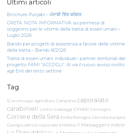
Ultimi articoli
Brochure Punjabi – ਪੰਜਾਬੀ ਵਿੱਚ ਬਰੋਸ਼ਰ
GRETA: NOTA INFORMATIVA sui permessi di
soggiorno per le vittime della tratta di esseri umani –
Luglio 2026
Bando per progetti di assistenza a favore delle vittime
della tratta – Bando 8/2026
Tratta di esseri umani: individuati i partner territoriali del
progetto FAMI “ACCOGLI”. Al via il nuovo avviso rivolto
agli Enti del terzo settore
Tag
caporalato
Campania
12
agricoltura
accattonaggio
carabinieri
cinesi
centro massaggi
Convegno
Corriere della Sera
Emilia Romagna
Giornata europea
Il Messaggero
indoor
Giurisprudenza nazionale
Il Mattino
La Repubblica
La Stampa