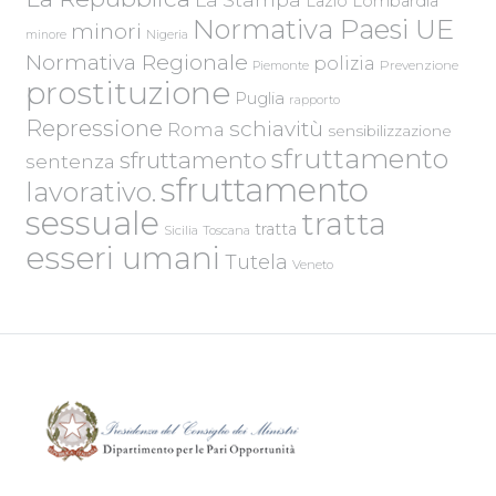
Lazio
Lombardia
Normativa Paesi UE
minori
Nigeria
minore
Normativa Regionale
polizia
Piemonte
Prevenzione
prostituzione
Puglia
rapporto
Repressione
schiavitù
Roma
sensibilizzazione
sfruttamento
sfruttamento
sentenza
sfruttamento
lavorativo.
sessuale
tratta
tratta
Sicilia
Toscana
esseri umani
Tutela
Veneto