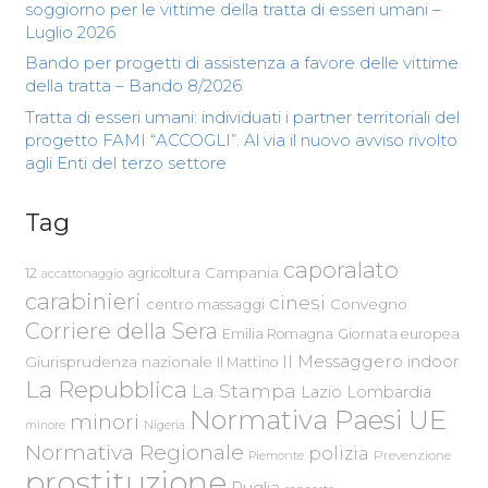
soggiorno per le vittime della tratta di esseri umani –
Luglio 2026
Bando per progetti di assistenza a favore delle vittime
della tratta – Bando 8/2026
Tratta di esseri umani: individuati i partner territoriali del
progetto FAMI “ACCOGLI”. Al via il nuovo avviso rivolto
agli Enti del terzo settore
Tag
caporalato
Campania
12
agricoltura
accattonaggio
carabinieri
cinesi
centro massaggi
Convegno
Corriere della Sera
Emilia Romagna
Giornata europea
Il Messaggero
indoor
Giurisprudenza nazionale
Il Mattino
La Repubblica
La Stampa
Lazio
Lombardia
Normativa Paesi UE
minori
Nigeria
minore
Normativa Regionale
polizia
Piemonte
Prevenzione
prostituzione
Puglia