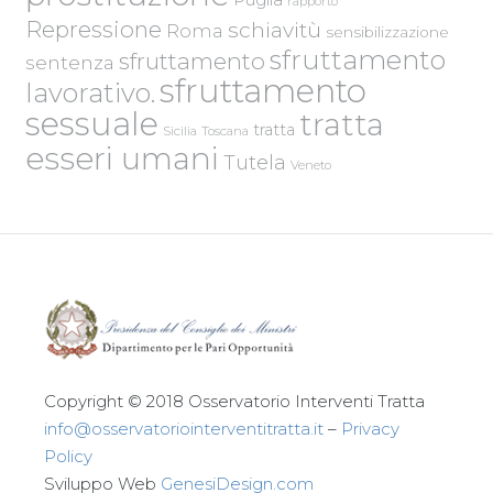
rapporto
Repressione
schiavitù
Roma
sensibilizzazione
sfruttamento
sfruttamento
sentenza
sfruttamento
lavorativo.
sessuale
tratta
tratta
Sicilia
Toscana
esseri umani
Tutela
Veneto
Copyright © 2018 Osservatorio Interventi Tratta
info@osservatoriointerventitratta.it
–
Privacy
Policy
Sviluppo Web
GenesiDesign.com