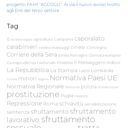
progetto FAMI “ACCOGLI”. Al via il nuovo avviso rivolto
agli Enti del terzo settore
Tag
caporalato
Campania
12
agricoltura
accattonaggio
carabinieri
cinesi
centro massaggi
Convegno
Corriere della Sera
Emilia Romagna
Giornata europea
Il Messaggero
indoor
Giurisprudenza nazionale
Il Mattino
La Repubblica
La Stampa
Lazio
Lombardia
Normativa Paesi UE
minori
Nigeria
minore
Normativa Regionale
polizia
Piemonte
Prevenzione
prostituzione
Puglia
rapporto
Repressione
schiavitù
Roma
sensibilizzazione
sfruttamento
sfruttamento
sentenza
sfruttamento
lavorativo.
sessuale
tratta