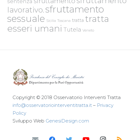
sfruttamento
sfruttamento
sentenza
sfruttamento
lavorativo.
sessuale
tratta
tratta
Sicilia
Toscana
esseri umani
Tutela
Veneto
Copyright © 2018 Osservatorio Interventi Tratta
info@osservatoriointerventitratta.it
–
Privacy
Policy
Sviluppo Web
GenesiDesign.com