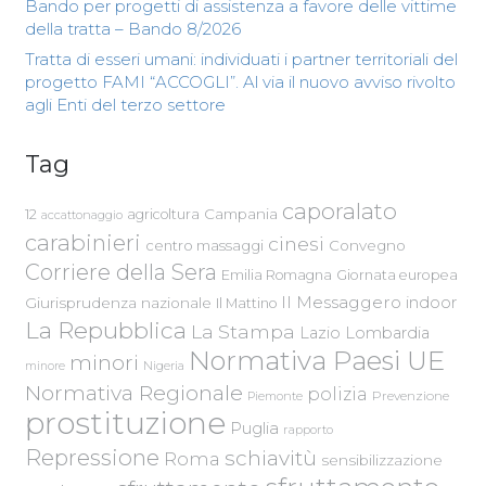
Bando per progetti di assistenza a favore delle vittime
della tratta – Bando 8/2026
Tratta di esseri umani: individuati i partner territoriali del
progetto FAMI “ACCOGLI”. Al via il nuovo avviso rivolto
agli Enti del terzo settore
Tag
caporalato
Campania
12
agricoltura
accattonaggio
carabinieri
cinesi
centro massaggi
Convegno
Corriere della Sera
Emilia Romagna
Giornata europea
Il Messaggero
indoor
Giurisprudenza nazionale
Il Mattino
La Repubblica
La Stampa
Lazio
Lombardia
Normativa Paesi UE
minori
Nigeria
minore
Normativa Regionale
polizia
Piemonte
Prevenzione
prostituzione
Puglia
rapporto
Repressione
schiavitù
Roma
sensibilizzazione