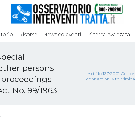
torio
Risorse
News ed eventi
Ricerca Avanzata
special
 other persons
Act No.137/2001 Coil. o
l proceedings
connection with crimin
ct No. 99/1963
E