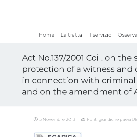
Home
La tratta
Il servizio
Osserva
Act No.137/2001 Coil. on the 
protection of a witness and
in connection with crimina
and on the amendment of A
5 Novembre 2013
Fonti giuridiche paesi U