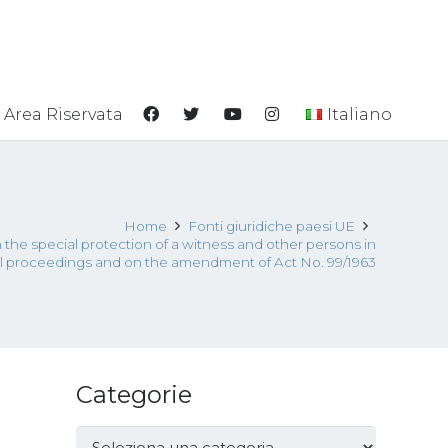
Area Riservata
Italiano
Home
Fonti giuridiche paesi UE
n the special protection of a witness and other persons in
al proceedings and on the amendment of Act No. 99/1963
Categorie
Categorie