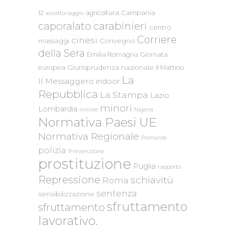
Campania
12
agricoltura
accattonaggio
caporalato
carabinieri
centro
Corriere
cinesi
massaggi
Convegno
della Sera
Emilia Romagna
Giornata
Giurisprudenza nazionale
europea
Il Mattino
La
Il Messaggero
indoor
Repubblica
La Stampa
Lazio
minori
Lombardia
Nigeria
minore
Normativa Paesi UE
Normativa Regionale
Piemonte
polizia
Prevenzione
prostituzione
Puglia
rapporto
Repressione
schiavitù
Roma
sentenza
sensibilizzazione
sfruttamento
sfruttamento
lavorativo.