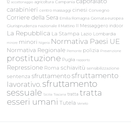
caporalato
Campania
12
agricoltura
accattonaggio
carabinieri
cinesi
centro massaggi
Convegno
Corriere della Sera
Emilia Romagna
Giornata europea
Il Messaggero
indoor
Giurisprudenza nazionale
Il Mattino
La Repubblica
La Stampa
Lazio
Lombardia
Normativa Paesi UE
minori
Nigeria
minore
Normativa Regionale
polizia
Piemonte
Prevenzione
prostituzione
Puglia
rapporto
Repressione
schiavitù
Roma
sensibilizzazione
sfruttamento
sfruttamento
sentenza
sfruttamento
lavorativo.
sessuale
tratta
tratta
Sicilia
Toscana
esseri umani
Tutela
Veneto