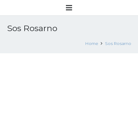
Sos Rosarno
Home
Sos Rosarno
Così si combatte il caporalato: storie di
chi nei campi coltiva la speranza
9 Agosto 2018
Attualità
Leggi tutto