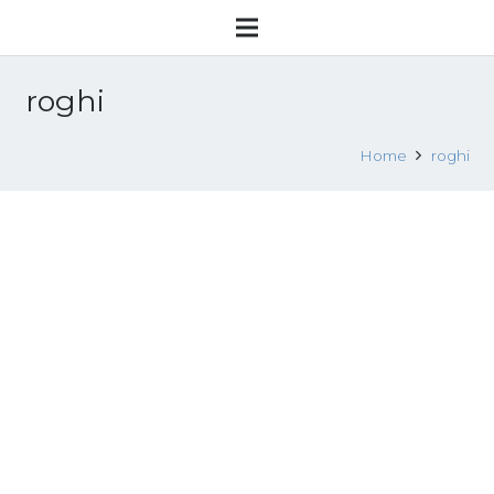
roghi
Home
roghi
Pineta di Castel Fusano il ricatto alle
prostitute dietro ai roghi dolosi
5 Agosto 2017
Attualità
Leggi tutto