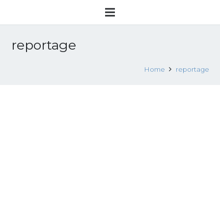
reportage
Home
reportage
Mafia nera tra voodoo, droga e
migranti il cuore africano a sud del
Garigliano
23 Marzo 2013
Attualità