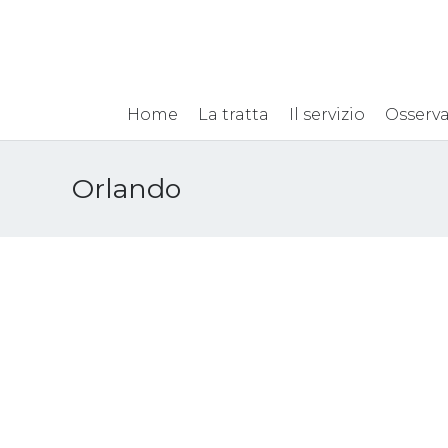
Home
La tratta
Il servizio
Osserva
Orlando
Caporalato, Martina: «La
legge ha aumentato
contrasto, ora nuova fase
per la prevenzione»
18 Ottobre 2017
Attualità