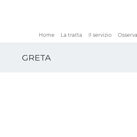
Home
La tratta
Il servizio
Osserva
GRETA
GRETA: NOTA
GRETA
INFORMATIVA sui
Annua
permessi di soggiorno
23 Giugn
per le vittime della tratta
di esseri umani – Luglio
2026