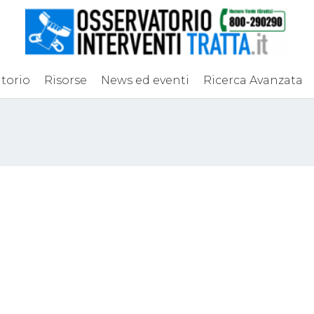
torio
Risorse
News ed eventi
Ricerca Avanzata
 – 15° Rapporto
14° Rapporto Gener
le
GRETA – 06 giugn
o 2026
Pubblicazioni
9 Giugno 2025
News
,
Pubbl