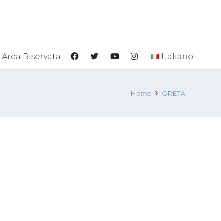
Area Riservata
Italiano
Home
GRETA
ale
Il GRETA pubblica il suo
o 2025
rapporto annuale 2023
icazioni
9 Maggio 2024
News
,
Pubblicazioni