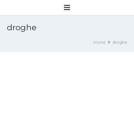
droghe
Home
droghe
Drogati dai caporali per produrre di
più
6 Giugno 2014
Sfruttamento lavorativo