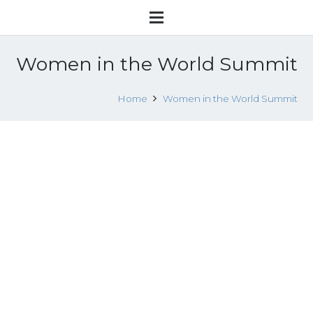
Women in the World Summit
Home
Women in the World Summit
Il rap di Sonita, una giovane afghana
contro i matrimoni forzati
26 Ottobre 2015
Attualità
Leggi tutto