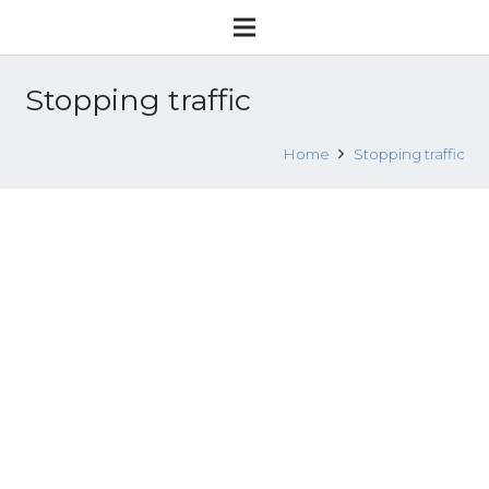
Stopping traffic
Home
Stopping traffic
Progetto ALBA evento “STOPPING
TRAFFIC: THE MOVEMENT TO END
SEX-TRAFFICKING” – 18 ottobre 2021
15 Ottobre 2021
Eventi