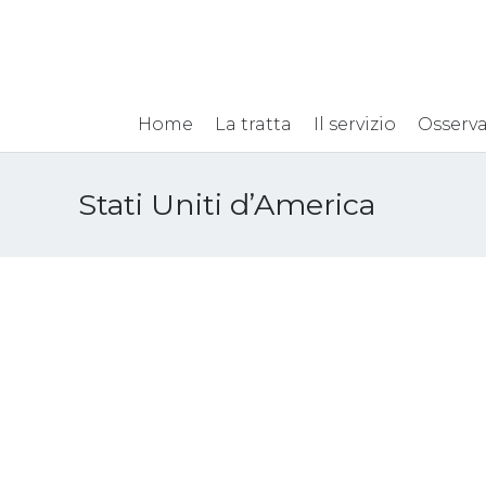
Home
La tratta
Il servizio
Osserva
Stati Uniti d’America
Le mani dei bambini nei
campi di tabacco USA:
lavoro minorile,
sfruttamento, malattie
15 Aprile 2015
Notizie internazionali