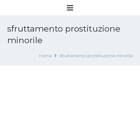
sfruttamento prostituzione
minorile
Home
sfruttamento prostituzione minorile
Bologna, traffico di clandestini e baby
prostitute. Smantellata associazione a
delinquere
25 Luglio 2017
Sfruttamento sessuale