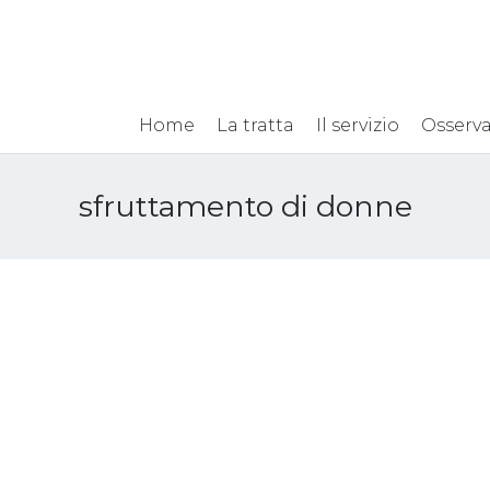
Home
La tratta
Il servizio
Osserva
sfruttamento di donne
Maternità surrogata e
tratta di esseri umani,
chiusa a Vientiane una
clinica abusiva
7 Giugno 2017
Attualità