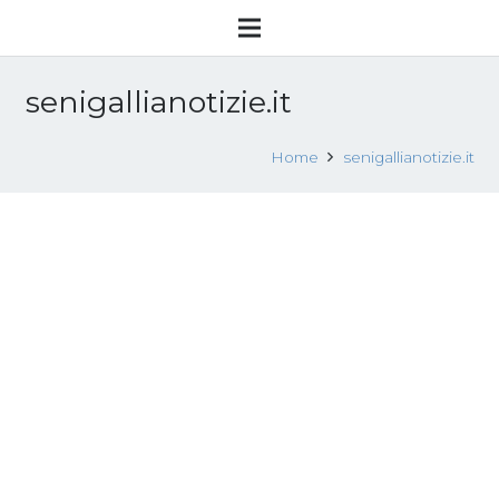
senigallianotizie.it
Home
senigallianotizie.it
Senigallia, 41enne rischia giudizio per
induzione alla prostituzione
17 Luglio 2017
Attualità
Leggi tutto