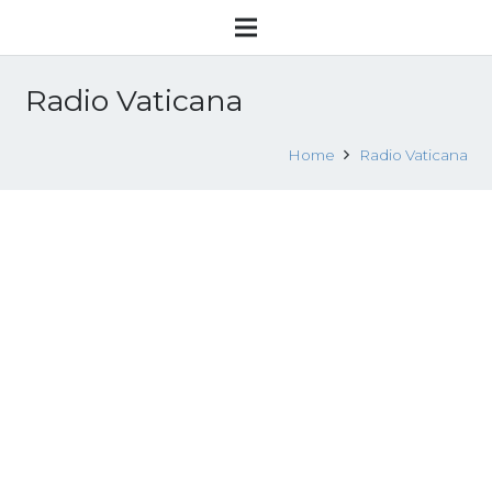
Radio Vaticana
Home
Radio Vaticana
Asia: donne di diverse religioni
mobilitate contro la tratta
24 Luglio 2017
Attualità
Leggi tutto