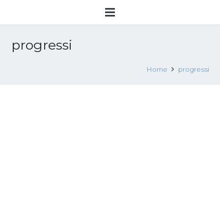
progressi
Home
progressi
Seconda relazione sui progressi
compiuti nella lotta alla tratta di esseri
umani – 20.10.2020
4 Dicembre 2020
News
,
Pubblicazioni