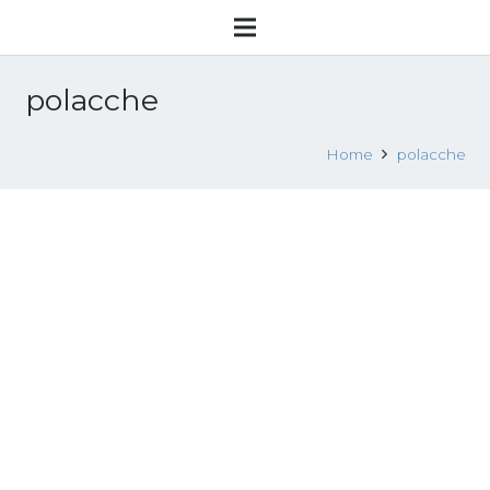
polacche
Home
polacche
Polish cleaning women case
3 Marzo 2016
Fonti giuridiche giurisprudenza internazionale