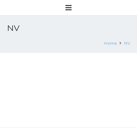
NV
Home
NV
Brochure NV български език
28 Aprile 2022
News
Leggi tutto