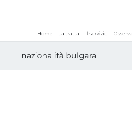
Home
La tratta
Il servizio
Osserva
nazionalità bulgara
Foggia, tre donne
bulgare costrette a
prostituirsi: arrestati due
loro connazionali
6 Agosto 2018
Sfruttamento sessuale