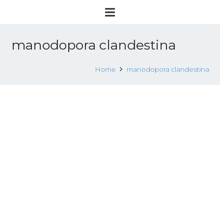
manodopora clandestina
Home
manodopora clandestina
Sfruttamento manodopera
clandestina nel distretto della calza:
due arresti
20 Luglio 2018
Sfruttamento lavorativo