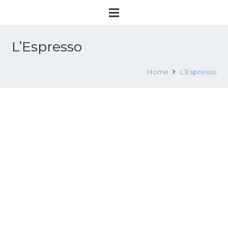
L’Espresso
Home
L’Espresso
Violentate nel silenzio dei campi a
Ragusa Il nuovo orrore delle schiave
rumene
15 Settembre 2014
Attualità