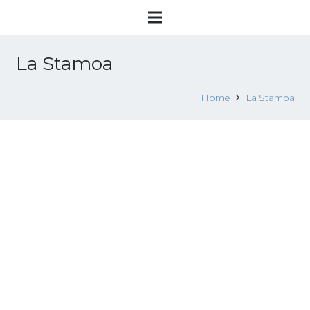
La Stamoa
Home
La Stamoa
Vaticano, un simposio sulla tratta di
esseri umani
15 Novembre 2014
Attualità
Leggi tutto