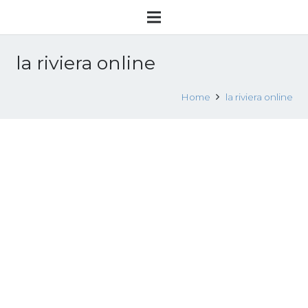
la riviera online
Home
la riviera online
Lotta allo sfruttamento: liberato
straniero obbligato al lavoro nei campi
22 Agosto 2017
Sfruttamento lavorativo