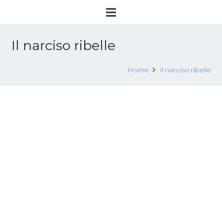
Il narciso ribelle
Home
Il narciso ribelle
Ad Avezzano suor Carla Venditti è
l’autrice del libro “Il narciso ribelle”: la
suora vende fiabe per salvare ragazze
dalla schiavitù della prostituzione.
21 Novembre 2017
Attualità