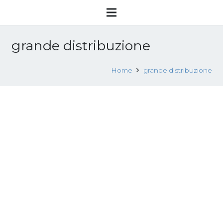
grande distribuzione
Home
grande distribuzione
Oxfam, i soprusi della Grande
distribuzione sui lavoratori dietro la
nostra spesa quotidiana
24 Agosto 2018
Attualità