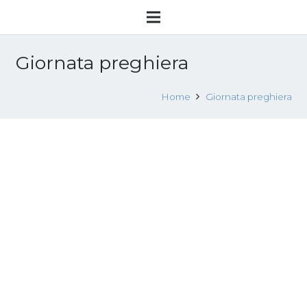
Giornata preghiera
Home
Giornata preghiera
C’è ancora chi tratta – Bolzano, 8-9-10
febbraio 2018
3 Febbraio 2018
Convegni
Leggi tutto