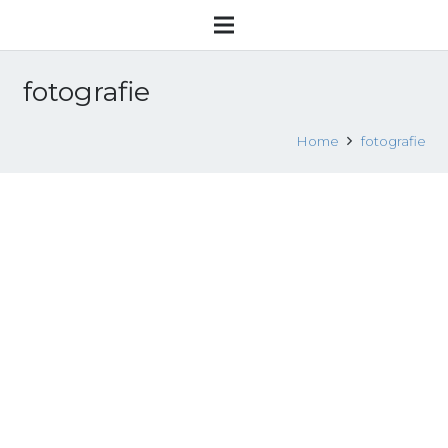
fotografie
Home
fotografie
Mostra fotografica “LE MADRI
LONTANE”- Treviso, marzo 2024
6 Marzo 2024
Eventi
,
News