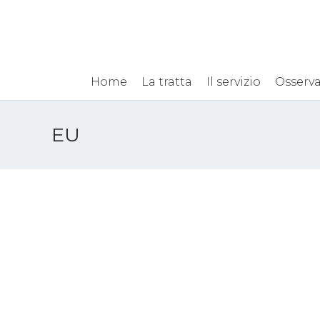
Home
La tratta
Il servizio
Osserva
EU
Un nuovo Piano anti-
tratta per proteggere le
persone in fuga dalla
guerra in Ucraina – UE, 11
maggio 2022
20 Maggio 2022
News
,
Pubblicazioni