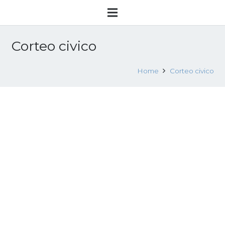
Corteo civico
Home
Corteo civico
VIE DI FUGA – Scordia, 18 ottobre 2022
13 Ottobre 2022
Eventi
,
News