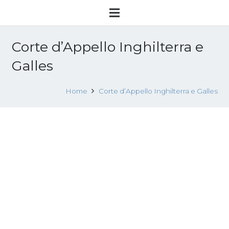
Corte d’Appello Inghilterra e
Galles
Home
Corte d’Appello Inghilterra e Galles
R v N; R v LE (2012) EWCA Crim 189
3 Marzo 2016
Fonti giuridiche giurisprudenza internazionale