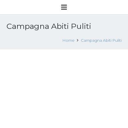
Campagna Abiti Puliti
Home
Campagna Abiti Puliti
Non solo Made in Bangladesh,
sfruttati anche i lavoratori europei
15 Novembre 2017
Attualità
Leggi tutto