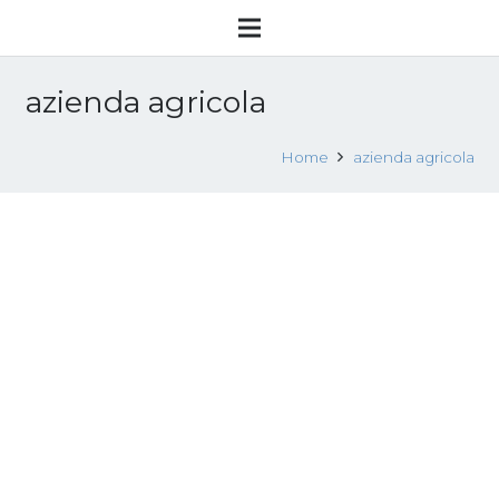
azienda agricola
Home
azienda agricola
Bari, tre arresti per caporalato, le
vittime al telefono: «La vita non è così»
24 Luglio 2018
Sfruttamento lavorativo
Leggi tutto