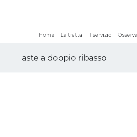
Home
La tratta
Il servizio
Osserva
aste a doppio ribasso
Caporalato e aste in
Gdo? Pugliese (Conad):
“Sono due fenomeni
diversi. Da combattere”
20 Agosto 2018
Attualità