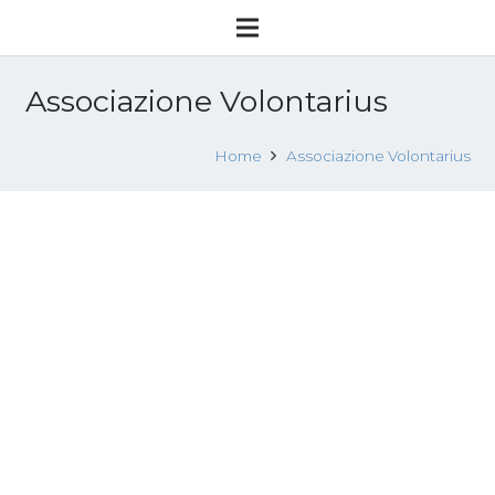
Associazione Volontarius
Home
Associazione Volontarius
Giornata Mondiale di Preghiera
contro la tratta: Eventi e Convegno a
BOLZANO, 7-8-9 FEBBRAIO 2019
30 Gennaio 2019
Convegni
,
Eventi