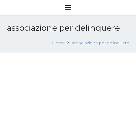
associazione per delinquere
Home
associazione per delinquere
Prostitute schiave fanno arrestare 9
aguzzini
24 Settembre 2013
Sfruttamento sessuale