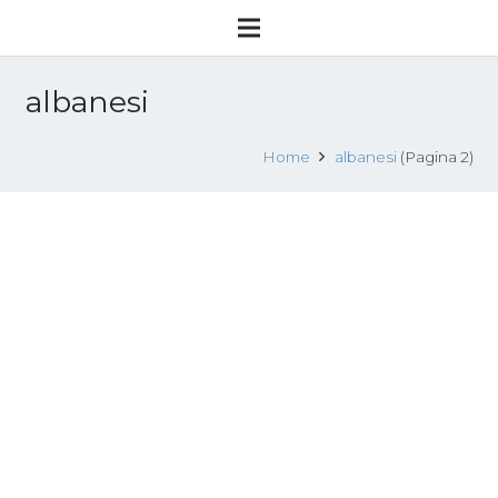
albanesi
Home
albanesi
(Pagina 2)
Prostituta di 25 anni resta incinta:
picchiata per farla abortire
30 Novembre 2014
Sfruttamento sessuale
Leggi tutto