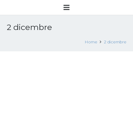
2 dicembre
Home
2 dicembre
GIORNATA INTERNAZIONALE PER
L’ABOLIZIONE DELLA SCHIAVITÙ
2 Dicembre 2015
Attualità
Leggi tutto