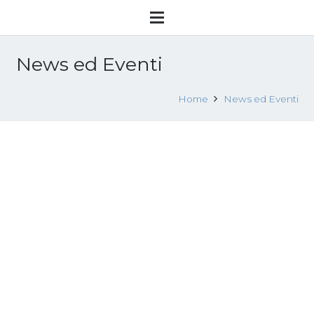
News ed Eventi
Home
News ed Eventi
Volo contro la tratta – Sondrio, 12
ottobre 2025
6 Ottobre 2025
News
,
News ed Eventi