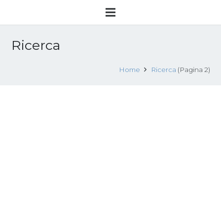
Ricerca
Home
Ricerca
(Pagina 2)
“Il matrimonio forzato in Italia:
conoscere, riflettere, proporre. Come
costruire una stima del numero delle
donne e bambine vittime in Italia di
matrimoni forzati”
16 Maggio 2014
News
,
Pubblicazioni