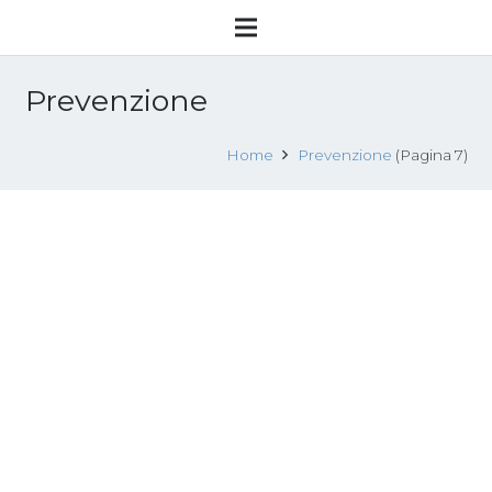
Prevenzione
Home
Prevenzione
(Pagina 7)
2006-2007 NATIONAL ACTION PLAN
For implementing the National
Strategy against Trafficking in
Persons 2006-2010
5 Novembre 2013
Fonti giuridiche paesi UE