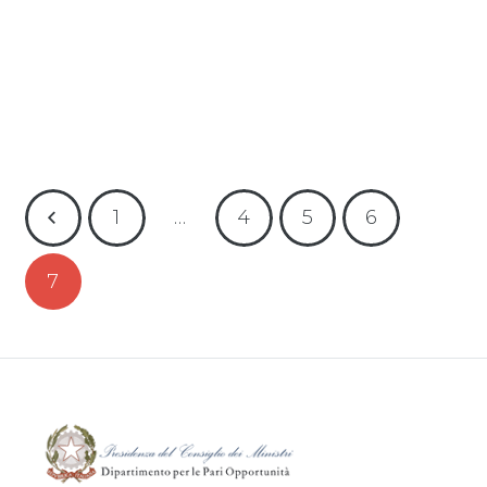
Leggi tutto
1
…
4
5
6
7