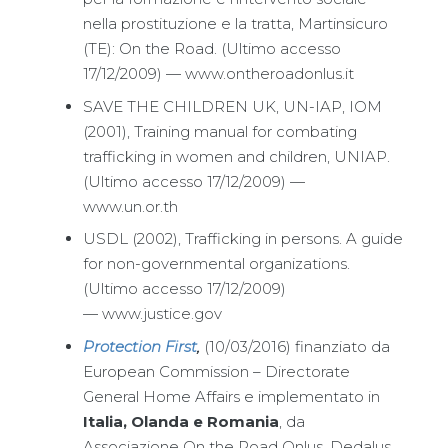
nella prostituzione e la tratta, Martinsicuro
(TE): On the Road. (Ultimo accesso
17/12/2009) — www.ontheroadonlus.it
SAVE THE CHILDREN UK, UN-IAP, IOM
(2001), Training manual for combating
trafficking in women and children, UNIAP.
(Ultimo accesso 17/12/2009) —
www.un.or.th
USDL (2002), Trafficking in persons. A guide
for non-governmental organizations.
(Ultimo accesso 17/12/2009)
— www.justice.gov
Protection First
,
(10/03/2016) finanziato da
European Commission – Directorate
General Home Affairs e implementato in
Italia, Olanda e Romania
, da
Associazione On the Road Onlus, Dedalus