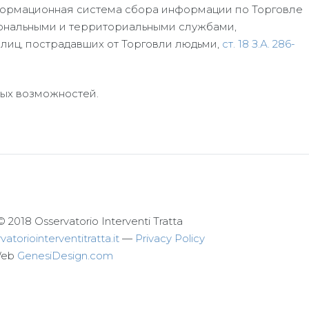
ормационная система сбора информации по Торговле
иональными и территориальными службами,
иц, пострадавших от Торговли людьми,
ст. 18 З.А. 286-
ых возможностей.
© 2018 Osservatorio Interventi Tratta
atoriointerventitratta.it
—
Privacy Policy
Web
GenesiDesign.com